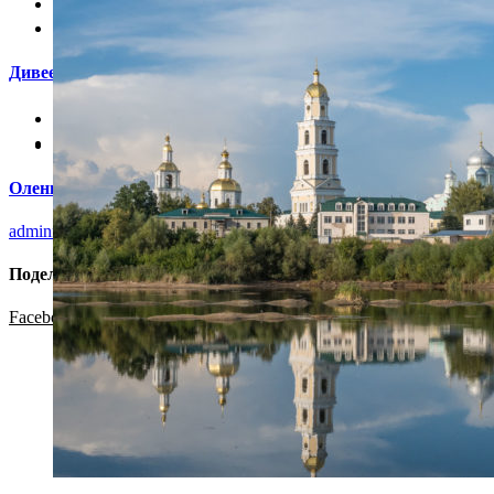


Дивеево 2020


Оленьи ручьи 2020
adminfoto
2021-06-17T09:43:54+03:00
Поделиться с друзьями:
Facebook
Twitter
LinkedIn
Pinterest
Vk
Email