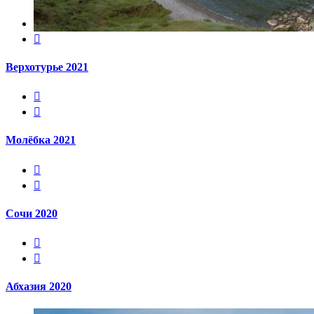


Верхотурье 2021


Молёбка 2021


Сочи 2020


Абхазия 2020