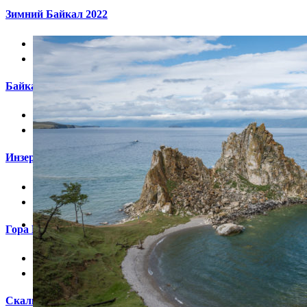
Зимний Байкал 2022


Байкал 2021


Инзерские Зубчатки 2021


Гора Шунут и источник Платониды 2021


Скалы Петрогром 2021